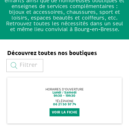
enfants ainsi que de nombreuses boutiques et
enseignes de services complémentaires :
bijoux et accessoires, chaussures, sport et
loisirs, espaces beautés et coiffeurs, etc.
Retrouvez toutes les nécessités dans un seul
et même lieu convivial à Bourg-en-Bresse.
Découvrez toutes nos boutiques
Filtrer
HORAIRES D'OUVERTURE
Lundi / Samedi
9h30 - 19h30
TÉLÉPHONE
06 21 50 97 74
VOIR LA FICHE