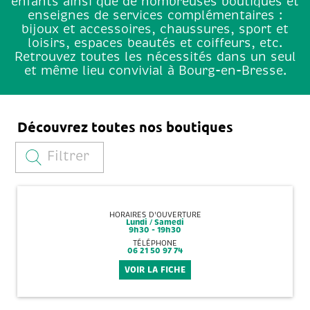
enfants ainsi que de nombreuses boutiques et
enseignes de services complémentaires :
bijoux et accessoires, chaussures, sport et
loisirs, espaces beautés et coiffeurs, etc.
Retrouvez toutes les nécessités dans un seul
et même lieu convivial à Bourg-en-Bresse.
Découvrez toutes nos boutiques
Filtrer
HORAIRES D'OUVERTURE
Lundi / Samedi
9h30 - 19h30
TÉLÉPHONE
06 21 50 97 74
VOIR LA FICHE