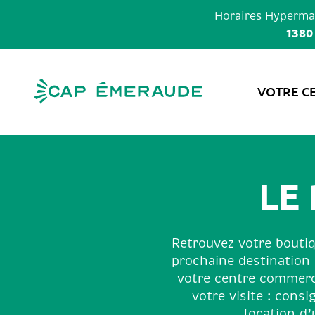
Skip
Horaires
Hypermar
to
1380
content
VOTRE C
LE
Retrouvez votre boutiqu
prochaine destination 
votre centre commerci
votre visite : cons
location d’