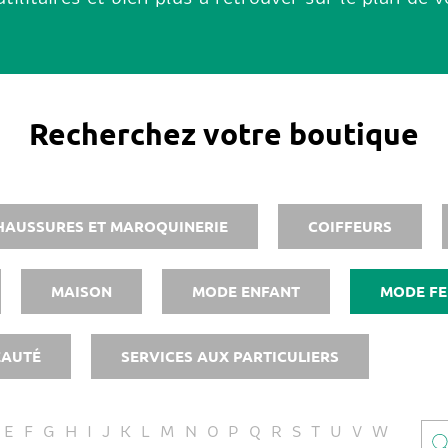
Recherchez votre boutique
HAUSSURES ET MAROQUINERIE
COIFFEURS
MAISON
MODE ENFANT
MODE F
EAUTÉ
SERVICES AUX PARTICULIERS
E
F
G
H
I
J
K
L
M
N
O
P
Q
R
S
T
U
V
W