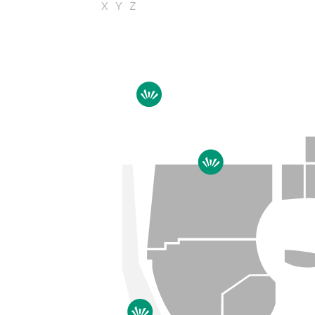
X
Y
Z