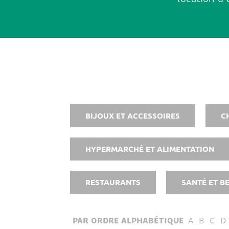
BIJOUX ET ACCESSOIRES
C
HYPERMARCHÉ ET ALIMENTATION
RESTAURANTS
SANTÉ ET B
PAR ORDRE ALPHABÉTIQUE
A
B
C
D