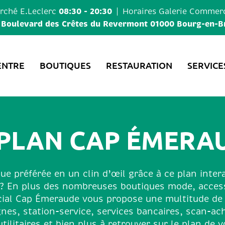
08:30 - 20:30
ché E.Leclerc
Horaires
Galerie Commerc
 Boulevard des Crêtes du Revermont 01000 Bourg-en-B
ENTRE
BOUTIQUES
RESTAURATION
SERVICE
 PLAN CAP ÉMERA
e préférée en un clin d’œil grâce à ce plan intera
? En plus des nombreuses boutiques mode, accesso
al Cap Émeraude vous propose une multitude de se
ignes, station-service, services bancaires, scan-ac
utilitaires et bien plus à retrouver sur le plan de v