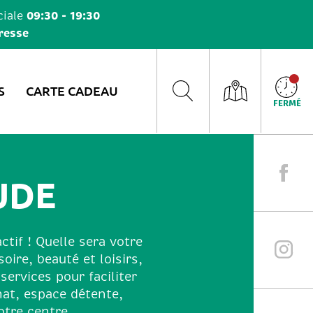
09:30 - 19:30
iale
resse
S
CARTE CADEAU
FERMÉ
UDE
ctif ! Quelle sera votre
ire, beauté et loisirs,
rvices pour faciliter
hat, espace détente,
otre centre.