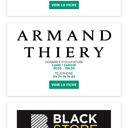
VOIR LA FICHE
HORAIRES D'OUVERTURE
Lundi / Samedi
9h30 - 19h30
TÉLÉPHONE
04 74 14 14 64
VOIR LA FICHE