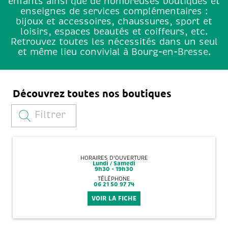
enfants ainsi que de nombreuses boutiques et
enseignes de services complémentaires :
bijoux et accessoires, chaussures, sport et
loisirs, espaces beautés et coiffeurs, etc.
Retrouvez toutes les nécessités dans un seul
et même lieu convivial à Bourg-en-Bresse.
Découvrez toutes nos boutiques
Filtrer
HORAIRES D'OUVERTURE
Lundi / Samedi
9h30 - 19h30
TÉLÉPHONE
06 21 50 97 74
VOIR LA FICHE