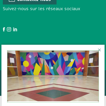
Suivez-nous sur les réseaux sociaux
Google Avis
En poursuivant votre navigation
sur le site, vous acceptez l'
utilisation des cookies
pour
Données personnelles
assurer le bon fonctionnement du
Cookies
Mentions légales
site internet et établir des
Plan de site
Anura 2022
statistiques de fréquentation.
J'accepte
Je refuse