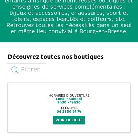
enfants ainsi que de nombreuses boutiques et
enseignes de services complémentaires :
bijoux et accessoires, chaussures, sport et
loisirs, espaces beautés et coiffeurs, etc.
Retrouvez toutes les nécessités dans un seul
et même lieu convivial à Bourg-en-Bresse.
Découvrez toutes nos boutiques
Filtrer
HORAIRES D'OUVERTURE
Lundi / Samedi
9h30 - 19h30
TÉLÉPHONE
06 21 50 97 74
VOIR LA FICHE