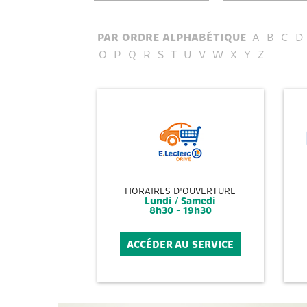
PAR ORDRE ALPHABÉTIQUE
A
B
C
D
O
P
Q
R
S
T
U
V
W
X
Y
Z
HORAIRES D'OUVERTURE
Lundi / Samedi
8h30 - 19h30
ACCÉDER AU SERVICE