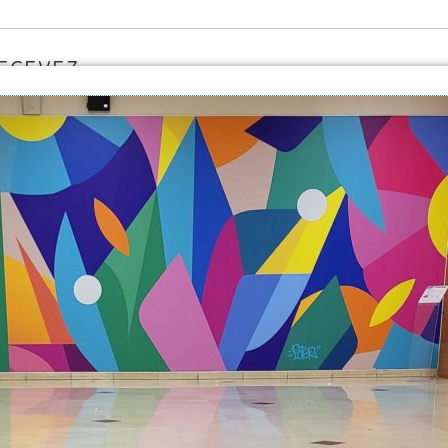
RECEVEZ
SLETTER
1
49 commerces &
0
restaurants
dans
votre centre
commercial
S
Espace emploi