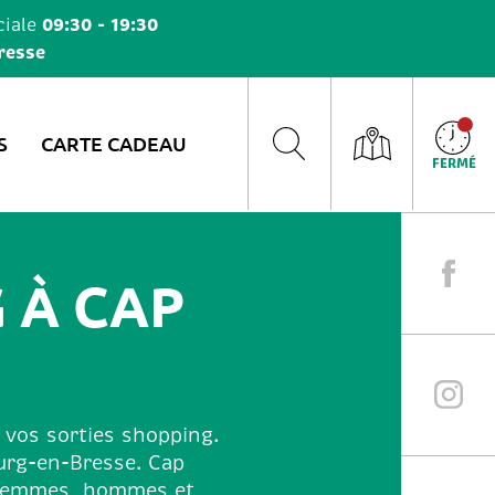
09:30 - 19:30
iale
resse
S
CARTE CADEAU
FERMÉ
 À CAP
 vos sorties shopping.
urg-en-Bresse. Cap
r femmes, hommes et