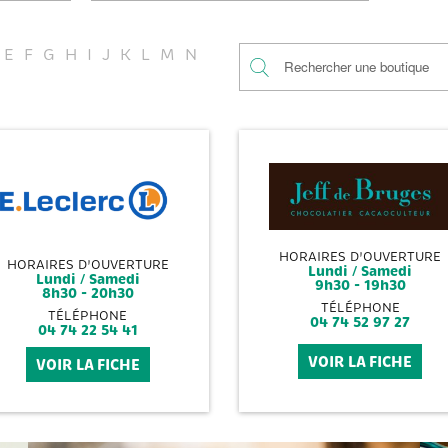
E
F
G
H
I
J
K
L
M
N
HORAIRES D'OUVERTURE
HORAIRES D'OUVERTURE
Lundi / Samedi
Lundi / Samedi
9h30 - 19h30
8h30 - 20h30
TÉLÉPHONE
TÉLÉPHONE
04 74 52 97 27
04 74 22 54 41
VOIR LA FICHE
VOIR LA FICHE