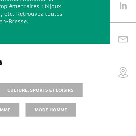
mplémentaires : bijoux
s, etc. Retrouvez toutes
-en-Bresse.
s
CULTURE, SPORTS ET LOISIRS
EMME
MODE HOMME