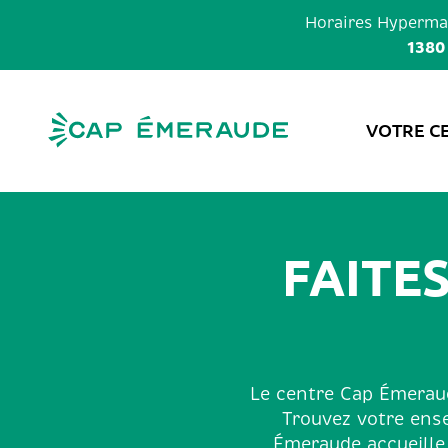
Skip
Horaires
Hypermar
to
1380
content
VOTRE C
FAITE
Le centre Cap Émeraud
Trouvez votre ens
Émeraude accueille