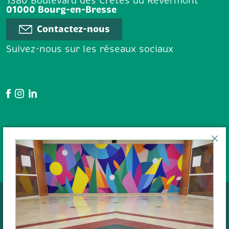
1380 Boulevard des Crêtes du Revermont
01000 Bourg-en-Bresse
Contactez-nous
Suivez-nous sur les réseaux sociaux
Google Avis
En poursuivant votre navigation
sur le site, vous acceptez l'
utilisation des cookies
pour
Données personnelles
assurer le bon fonctionnement du
Cookies
Mentions légales
site internet et établir des
Plan de site
Anura 2022
statistiques de fréquentation.