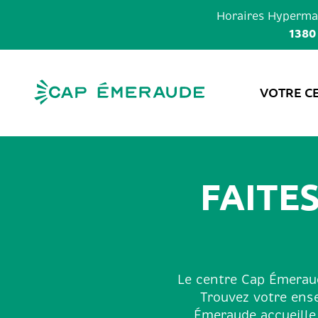
Skip
Horaires
Hypermar
to
1380
content
VOTRE C
FAITE
Le centre Cap Émeraud
Trouvez votre ens
Émeraude accueille