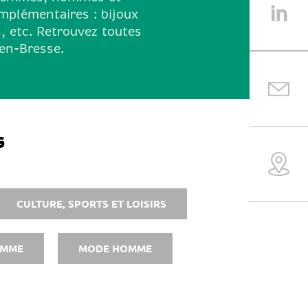
mplémentaires : bijoux
s, etc. Retrouvez toutes
-en-Bresse.
s
CULTURE, SPORTS ET LOISIRS
EMME
MODE HOMME