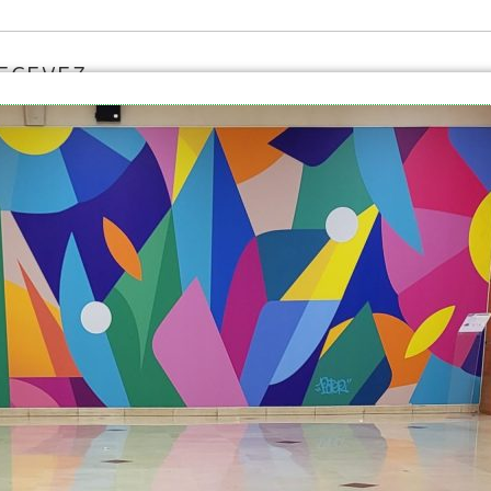
RECEVEZ
SLETTER
1
49 commerces &
0
restaurants
dans
votre centre
commercial
S
Espace emploi