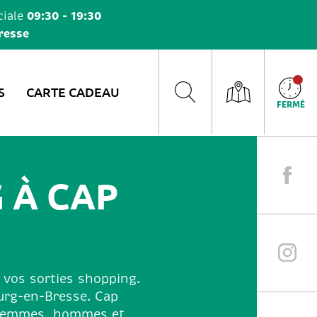
09:30 - 19:30
iale
resse
S
CARTE CADEAU
FERMÉ
 À CAP
 vos sorties shopping.
urg-en-Bresse. Cap
r femmes, hommes et