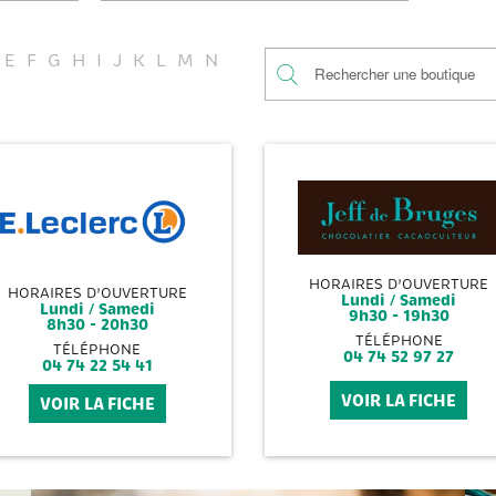
E
F
G
H
I
J
K
L
M
N
HORAIRES D'OUVERTURE
HORAIRES D'OUVERTURE
Lundi / Samedi
Lundi / Samedi
9h30 - 19h30
8h30 - 20h30
TÉLÉPHONE
TÉLÉPHONE
04 74 52 97 27
04 74 22 54 41
VOIR LA FICHE
VOIR LA FICHE