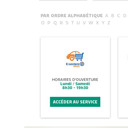
PAR ORDRE ALPHABÉTIQUE
A
B
C
D
O
P
Q
R
S
T
U
V
W
X
Y
Z
HORAIRES D'OUVERTURE
Lundi / Samedi
8h30 - 19h30
ACCÉDER AU SERVICE