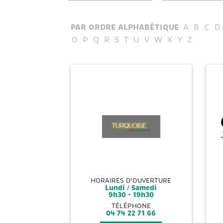
PAR ORDRE ALPHABÉTIQUE
A
B
C
D
O
P
Q
R
S
T
U
V
W
X
Y
Z
HORAIRES D'OUVERTURE
Lundi / Samedi
9h30 - 19h30
TÉLÉPHONE
04 74 22 71 66