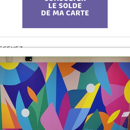
LE SOLDE
DE MA CARTE
RECEVEZ
SLETTER
1
49 commerces &
0
restaurants
dans
votre centre
commercial
S