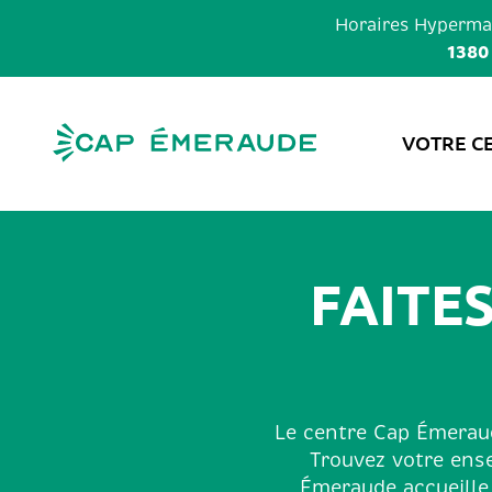
Skip
Horaires
Hypermar
to
1380
content
VOTRE C
FAITE
Le centre Cap Émeraud
Trouvez votre ens
Émeraude accueille