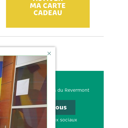
MA CARTE
CADEAU
380 Boulevard des Crêtes du Revermont
1000 Bourg-en-Bresse
Contactez-nous
uivez-nous sur les réseaux sociaux