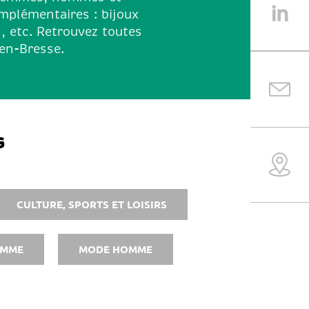
mplémentaires : bijoux
s, etc. Retrouvez toutes
-en-Bresse.
s
CULTURE, SPORTS ET LOISIRS
EMME
MODE HOMME