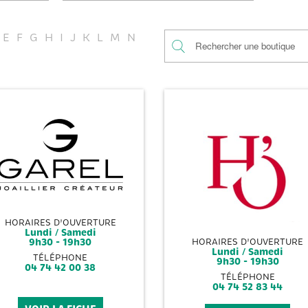
E
F
G
H
I
J
K
L
M
N
HORAIRES D'OUVERTURE
Lundi / Samedi
9h30 - 19h30
HORAIRES D'OUVERTURE
Lundi / Samedi
TÉLÉPHONE
9h30 - 19h30
04 74 42 00 38
TÉLÉPHONE
04 74 52 83 44