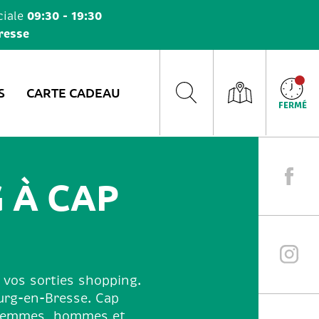
09:30 - 19:30
iale
resse
S
CARTE CADEAU
FERMÉ
 À CAP
 vos sorties shopping.
urg-en-Bresse. Cap
r femmes, hommes et