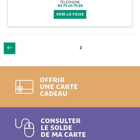
TÉLÉPHONE
04 74 24 74 69
VOIR LA FICHE
Pagination
Page
Page
2
des
précédente
publications
OFFRIR
UNE CARTE
CADEAU
CONSULTER
LE SOLDE
DE MA CARTE