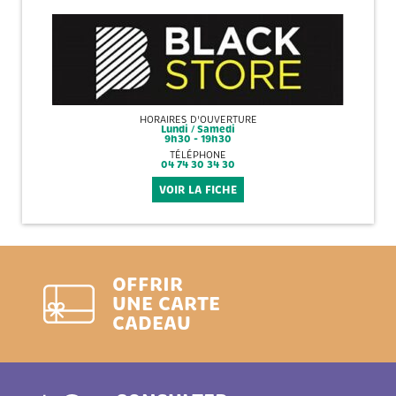
HORAIRES D'OUVERTURE
Lundi / Samedi
9h30 - 19h30
TÉLÉPHONE
04 74 30 34 30
VOIR LA FICHE
OFFRIR
UNE CARTE
CADEAU