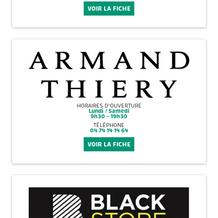
VOIR LA FICHE
HORAIRES D'OUVERTURE
Lundi / Samedi
9h30 - 19h30
TÉLÉPHONE
04 74 14 14 64
VOIR LA FICHE