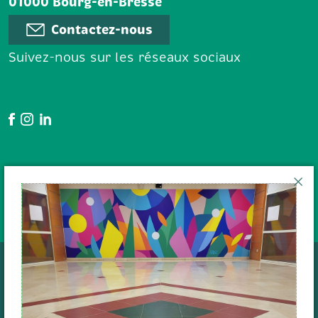
01000 Bourg-en-Bresse
Contactez-nous
Suivez-nous sur les réseaux sociaux
Google Avis
En poursuivant votre navigation
sur le site, vous acceptez l'
utilisation des cookies
pour
Données personnelles
assurer le bon fonctionnement du
Cookies
Mentions légales
site internet et établir des
Plan de site
Anura 2022
statistiques de fréquentation.