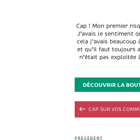
Cap ! Mon premier ris
J’avais le sentiment q
cela j’avais beaucoup 
et qu’il faut toujours 
n’était pas exploitée 
DÉCOUVRIR LA BOU
CAP SUR VOS COMM
Navigation
Article
de
PRÉCÉDENT