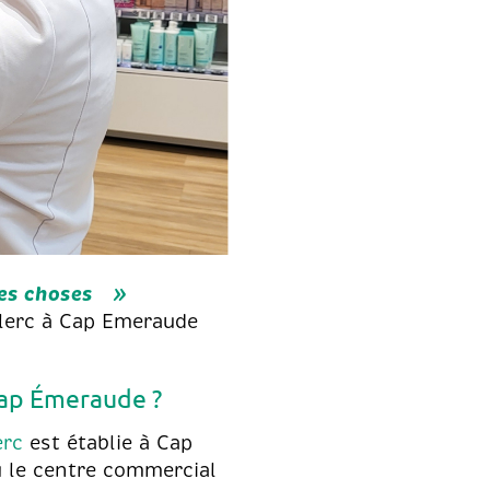
les choses
clerc à Cap Emeraude
Cap Émeraude ?
erc
est établie à Cap
u le centre commercial